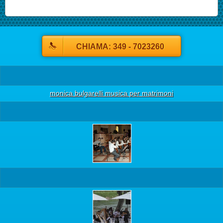
CHIAMA: 349 - 7023260
monica bulgarelli musica per matrimoni