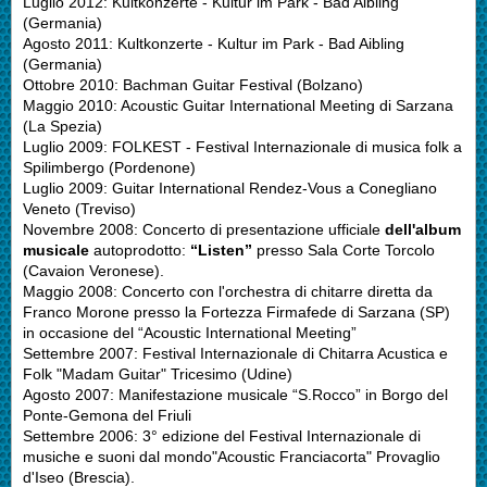
Luglio 2012: Kultkonzerte - Kultur im Park - Bad Aibling
(Germania)
Agosto 2011: Kultkonzerte - Kultur im Park - Bad Aibling
(Germania)
Ottobre 2010: Bachman Guitar Festival (Bolzano)
Maggio 2010: Acoustic Guitar International Meeting di Sarzana
(La Spezia)
Luglio 2009: FOLKEST - Festival Internazionale di musica folk a
Spilimbergo (Pordenone)
Luglio 2009: Guitar International Rendez-Vous a Conegliano
Veneto (Treviso)
Novembre 2008: Concerto di presentazione ufficiale
dell'album
musicale
autoprodotto:
“Listen”
presso Sala Corte Torcolo
(Cavaion Veronese).
Maggio 2008: Concerto con l'orchestra di chitarre diretta da
Franco Morone presso la Fortezza Firmafede di Sarzana (SP)
in occasione del “Acoustic International Meeting”
Settembre 2007: Festival Internazionale di Chitarra Acustica e
Folk "Madam Guitar" Tricesimo (Udine)
Agosto 2007: Manifestazione musicale “S.Rocco” in Borgo del
Ponte-Gemona del Friuli
Settembre 2006: 3° edizione del Festival Internazionale di
musiche e suoni dal mondo"Acoustic Franciacorta" Provaglio
d'Iseo (Brescia).