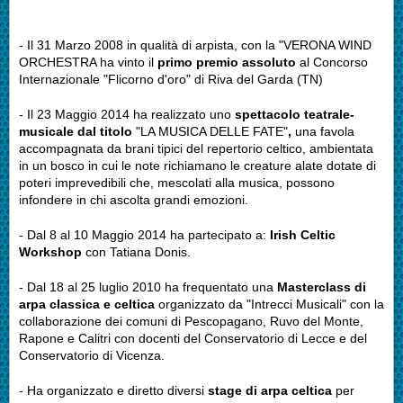
- Il 31 Marzo 2008 in qualità di arpista, con la "VERONA WIND
ORCHESTRA ha vinto il
primo premio assoluto
al Concorso
Internazionale "Flicorno d'oro" di Riva del Garda (TN)
- Il 23 Maggio 2014 ha realizzato uno
spettacolo teatrale-
musicale dal titolo
"LA MUSICA DELLE FATE"
,
una favola
accompagnata da brani tipici del repertorio celtico, ambientata
in un bosco in cui le note richiamano le creature alate dotate di
poteri imprevedibili che, mescolati alla musica, possono
infondere in chi ascolta grandi emozioni.
- Dal 8 al 10 Maggio 2014 ha partecipato a:
Irish Celtic
Workshop
con Tatiana Donis.
- Dal 18 al 25 luglio 2010 ha frequentato una
Masterclass
di
arpa classica e celtica
organizzato da "Intrecci Musicali" con la
collaborazione dei comuni di Pescopagano, Ruvo del Monte,
Rapone e Calitri con docenti del Conservatorio di Lecce e del
Conservatorio di Vicenza.
- Ha organizzato e diretto diversi
stage di arpa celtica
per