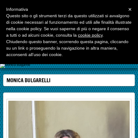
Menu
×
Informativa
Questo sito o gli strumenti terzi da questo utilizzati si avvalgono
di cookie necessari al funzionamento ed utili alle finalità illustrate
nella cookie policy. Se vuoi saperne di più o negare il consenso
a tutti o ad alcuni cookie, consulta la
cookie policy
.
Chiudendo questo banner, scorrendo questa pagina, cliccando
Associazione ICHITARRISSIMI
su un link o proseguendo la navigazione in altra maniera,
ASSOCIAZIONE Scuola di Musica ichitarrissimi Convenzionata con il
acconsenti all’uso dei cookie.
Conservatorio di VR
MONICA BULGARELLI