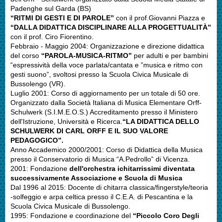
Padenghe sul Garda (BS)
“
RITMI DI GESTI E DI PAROLE”
con il prof.Giovanni Piazza e
“DALLA DIDATTICA DISCIPLINARE ALLA PROGETTUALITÀ”
con il prof. Ciro Fiorentino.
Febbraio - Maggio 2004: Organizzazione e direzione didattica
del corso
“PAROLA-MUSICA-RITMO”
per adulti e per bambini
“espressività della voce parlata/cantata e ”musica e ritmo con
gesti suono”, svoltosi presso la Scuola Civica Musicale di
Bussolengo (VR).
Luglio 2001: Corso di aggiornamento per un totale di 50 ore.
Organizzato dalla Società Italiana di Musica Elementare Orff-
Schulwerk (S.I.M.E.O.S.) Accreditamento presso il Ministero
dell'Istruzione, Università e Ricerca.
“LA DIDATTICA DELLO
SCHULWERK DI CARL ORFF E IL SUO VALORE
PEDAGOGICO”.
Anno Accademico 2000/2001: Corso di Didattica della Musica
presso il Conservatorio di Musica “A.Pedrollo” di Vicenza.
2001: Fondazione
dell'orchestra ichitarrissimi diventata
successivamente Associazione e Scuola di Musica
Dal 1996 al 2015: Docente di chitarra classica/fingerstyle/teoria
-solfeggio e arpa celtica presso il C.E.A. di Pescantina e la
Scuola Civica Musicale di Bussolengo.
1995: Fondazione e coordinazione del
“Piccolo Coro Degli