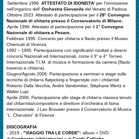
Settembre 1996:
ATTESTATO DI IDONEITA'
per l'immissione
nell'organico dell'
Orchestra Giovanile
del Veneto di Padova
Ottobre 2023: Attestato di partecipazione per il
28° Convegno
Nazionale di chitarra presso il Conservatorio di Milano.
Aprile 1996: Attestato di partecipazione per il
1° Convegno
Nazionale di chitarra a Pesaro.
Febbraio 1995: Concerto per chitarra e flauto presso il Museo
Chiericati di Vicenza
1992 – 1995: Partecipazione con significativi risultati a diversi
concorsi Nazionali ed Internazionali, come il 3° e 4° Torneo
Internazionale T.I.M. di musica in formazione da camera (flauto
traverso e chitarra).
Giugno/Agosto 2006: Partecipazione a seminari e stage sulle
tecniche di chitarra flatpicking e fingerstyle con i chitarristi
Roberto Dalla Vecchia, Andrè Vandomber, Stèphane Wertz e
Walter Lupi
Aprile 2006: Partecipazione allo stage di chitarra classica tenuto
dal chitarrista/compositore e direttore d'orchestra di fama
internazionale: J.Leo Brouwer presso il Conservatorio di Musica
“L. Cherubini” di Firenze
DISCOGRAFIA
- 2019 -
"VIAGGIO TRA LE CORDE":
album + DVD
dell'
orchestra ichitarrissimi
e di
Corde Celtiche