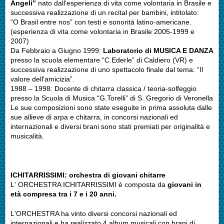
Angeli”
nato dall'esperienza di vita come volontaria in Brasile e
successiva realizzazione di un recital per bambini, intitolato:
“O Brasil entre nos” con testi e sonorità latino-americane.
(esperienza di vita come volontaria in Brasile 2005-1999 e
2007)
Da Febbraio a Giugno 1999:
Laboratorio di MUSICA E DANZA
presso la scuola elementare “C.Ederle” di Caldiero (VR) e
successiva realizzazione di uno spettacolo finale dal tema: “Il
valore dell'amicizia”.
1988 – 1998: Docente di chitarra classica / teoria-solfeggio
presso la Scuola di Musica “G.Torelli” di S. Gregorio di Veronella
Le sue composizioni sono state eseguite in prima assoluta dalle
sue allieve di arpa e chitarra, in concorsi nazionali ed
internazionali e diversi brani sono stati premiati per originalità e
musicalità.
ICHITARRISSIMI: orchestra di giovani chitarre
L' ORCHESTRA ICHITARRISSIMI è composta da
giovani in
età compresa tra i 7 e i 20 anni.
L'ORCHESTRA ha vinto diversi concorsi nazionali ed
internazionali e ha realizzato 4 album musicali con brani di