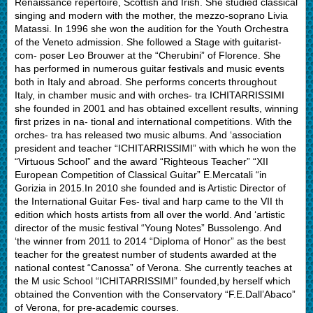
Renaissance repertoire, Scottish and Irish. She studied classical
singing and modern with the mother, the mezzo-soprano Livia
Matassi. In 1996 she won the audition for the Youth Orchestra
of the Veneto admission. She followed a Stage with guitarist-
com- poser Leo Brouwer at the “Cherubini” of Florence. She
has performed in numerous guitar festivals and music events
both in Italy and abroad. She performs concerts throughout
Italy, in chamber music and with orches- tra ICHITARRISSIMI
she founded in 2001 and has obtained excellent results, winning
first prizes in na- tional and international competitions. With the
orches- tra has released two music albums. And ‘association
president and teacher “ICHITARRISSIMI” with which he won the
“Virtuous School” and the award “Righteous Teacher” “XII
European Competition of Classical Guitar” E.Mercatali “in
Gorizia in 2015.In 2010 she founded and is Artistic Director of
the International Guitar Fes- tival and harp came to the VII th
edition which hosts artists from all over the world. And ‘artistic
director of the music festival “Young Notes” Bussolengo. And
‘the winner from 2011 to 2014 “Diploma of Honor” as the best
teacher for the greatest number of students awarded at the
national contest “Canossa” of Verona. She currently teaches at
the M usic School “ICHITARRISSIMI” founded,by herself which
obtained the Convention with the Conservatory “F.E.Dall’Abaco”
of Verona, for pre-academic courses.