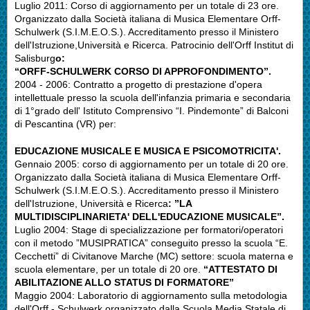
Luglio 2011: Corso di aggiornamento per un totale di 23 ore.
Organizzato dalla Società italiana di Musica Elementare Orff-
Schulwerk (S.I.M.E.O.S.). Accreditamento presso il Ministero
dell'Istruzione,Università e Ricerca. Patrocinio dell'Orff Institut di
Salisburg
o:
“
ORFF-SCHULWERK CORSO DI APPROFONDIMENTO”.
2004 - 2006: Contratto a progetto di prestazione d'opera
intellettuale presso la scuola dell'infanzia primaria e secondaria
di 1°grado dell' Istituto Comprensivo “I. Pindemonte” di Balconi
di Pescantina (VR) per:
EDUCAZIONE MUSICALE E MUSICA E PSICOMOTRICITA'.
Gennaio 2005: corso di aggiornamento per un totale di 20 ore.
Organizzato dalla Società italiana di Musica Elementare Orff-
Schulwerk (S.I.M.E.O.S.). Accreditamento presso il Ministero
dell'Istruzione, Università e Ricerca
:
”LA
MULTIDISCIPLINARIETA' DELL'EDUCAZIONE MUSICALE”.
Luglio 2004: Stage di specializzazione per formatori/operatori
con il metodo ”MUSIPRATICA” conseguito presso la scuola “E.
Cecchetti” di Civitanove Marche (MC) settore: scuola materna e
scuola elementare, per un totale di 20 ore.
“ATTESTATO DI
ABILITAZIONE ALLO STATUS DI FORMATORE”
Maggio 2004: Laboratorio di aggiornamento sulla metodologia
dell'Orff - Schulwerk organizzato dalla Scuola Media Statale di